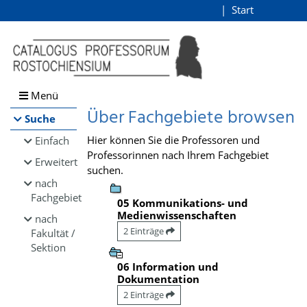
Browsen
Start
Login
direkt zum Inhalt
Menü
Über Fachgebiete browsen
Suche
Hier können Sie die Professoren und
Einfach
Professorinnen nach Ihrem Fachgebiet
Erweitert
suchen.
nach
Fachgebiet
05 Kommunikations- und
Medienwissenschaften
nach
2 Einträge
Fakultät /
Sektion
06 Information und
Dokumentation
2 Einträge