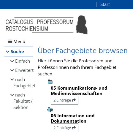
Browsen
Start
Login
direkt zum Inhalt
Menü
Über Fachgebiete browsen
Suche
Hier können Sie die Professoren und
Einfach
Professorinnen nach Ihrem Fachgebiet
Erweitert
suchen.
nach
Fachgebiet
05 Kommunikations- und
Medienwissenschaften
nach
2 Einträge
Fakultät /
Sektion
06 Information und
Dokumentation
2 Einträge