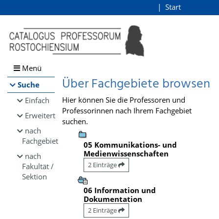
Browsen
Start
Login
direkt zum Inhalt
Menü
Über Fachgebiete browsen
Suche
Hier können Sie die Professoren und
Einfach
Professorinnen nach Ihrem Fachgebiet
Erweitert
suchen.
nach
Fachgebiet
05 Kommunikations- und
Medienwissenschaften
nach
2 Einträge
Fakultät /
Sektion
06 Information und
Dokumentation
2 Einträge