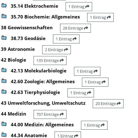
35.14 Elektrochemie
1 Eintrag
35.70 Biochemie: Allgemeines
1 Eintrag
38 Geowissenschaften
28 Einträge
38.73 Geodäsie
1 Eintrag
39 Astronomie
2 Einträge
42 Biologie
135 Einträge
42.13 Molekularbiologie
1 Eintrag
42.60 Zoologie: Allgemeines
1 Eintrag
42.63 Tierphysiologie
1 Eintrag
43 Umweltforschung, Umweltschutz
20 Einträge
44 Medizin
707 Einträge
44.00 Medizin: Allgemeines
1 Eintrag
44.34 Anatomie
1 Eintrag