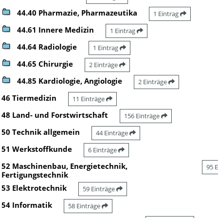
44.40 Pharmazie, Pharmazeutika
1 Eintrag
44.61 Innere Medizin
1 Eintrag
44.64 Radiologie
1 Eintrag
44.65 Chirurgie
2 Einträge
44.85 Kardiologie, Angiologie
2 Einträge
46 Tiermedizin
11 Einträge
48 Land- und Forstwirtschaft
156 Einträge
50 Technik allgemein
44 Einträge
51 Werkstoffkunde
6 Einträge
52 Maschinenbau, Energietechnik,
95 
Fertigungstechnik
53 Elektrotechnik
59 Einträge
54 Informatik
58 Einträge