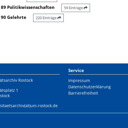
89 Politikwissenschaften
59 Einträge
90 Gelehrte
220 Einträge
Service
ätsarchiv Rostock
Impressum
Datenschutzerklärung
ätsplatz 1
Barrierefreiheit
stock
sitaetsarchiv(at)uni-rostock.de