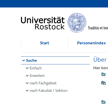
Browsen
direkt zum Inhalt
Start
Personenindex
Über
Suche
Hier kön
Einfach
Erweitert
nach Fachgebiet
nach Fakultät / Sektion