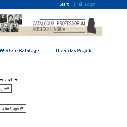
Start
Login
Weitere Kataloge
Über das Projekt
et suchen.
räge
2 Einträge