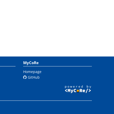
MyCoRe
Homepage
GitHub