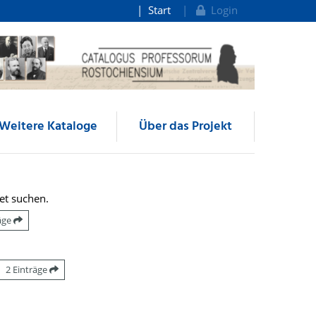
Start
Login
Weitere Kataloge
Über das Projekt
et suchen.
räge
2 Einträge