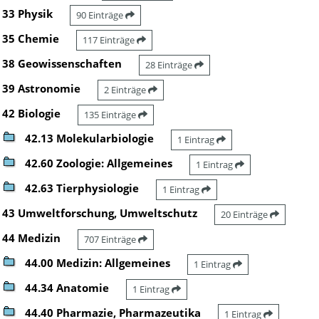
33 Physik
90 Einträge
35 Chemie
117 Einträge
38 Geowissenschaften
28 Einträge
39 Astronomie
2 Einträge
42 Biologie
135 Einträge
42.13 Molekularbiologie
1 Eintrag
42.60 Zoologie: Allgemeines
1 Eintrag
42.63 Tierphysiologie
1 Eintrag
43 Umweltforschung, Umweltschutz
20 Einträge
44 Medizin
707 Einträge
44.00 Medizin: Allgemeines
1 Eintrag
44.34 Anatomie
1 Eintrag
44.40 Pharmazie, Pharmazeutika
1 Eintrag