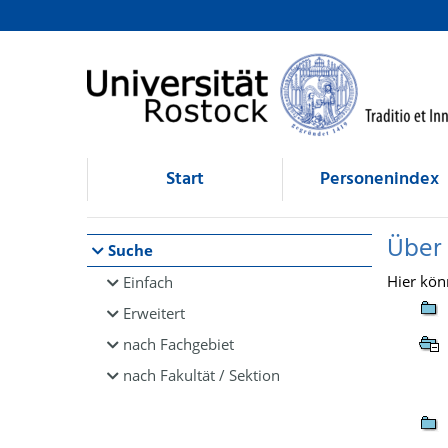
Browsen
direkt zum Inhalt
Start
Personenindex
Über
Suche
Hier kön
Einfach
Erweitert
nach Fachgebiet
nach Fakultät / Sektion