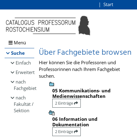
Browsen
Start
Login
direkt zum Inhalt
Menü
Über Fachgebiete browsen
Suche
Hier können Sie die Professoren und
Einfach
Professorinnen nach Ihrem Fachgebiet
Erweitert
suchen.
nach
Fachgebiet
05 Kommunikations- und
Medienwissenschaften
nach
2 Einträge
Fakultät /
Sektion
06 Information und
Dokumentation
2 Einträge