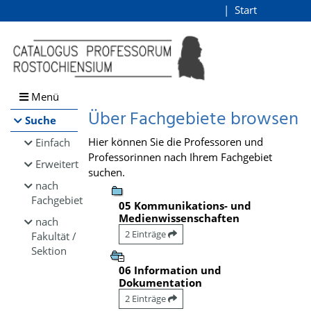
Browsen
Start
Login
direkt zum Inhalt
Menü
Über Fachgebiete browsen
Suche
Hier können Sie die Professoren und
Einfach
Professorinnen nach Ihrem Fachgebiet
Erweitert
suchen.
nach
Fachgebiet
05 Kommunikations- und
Medienwissenschaften
nach
2 Einträge
Fakultät /
Sektion
06 Information und
Dokumentation
2 Einträge