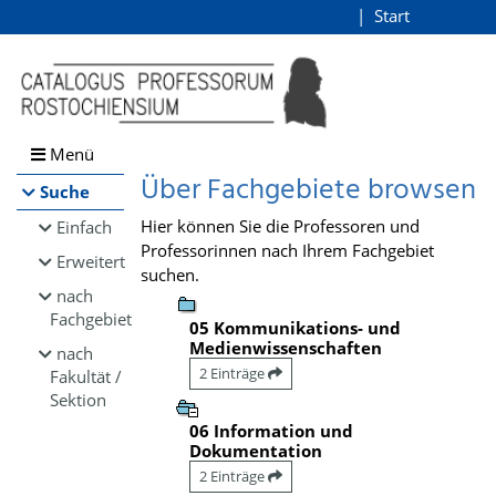
Browsen
Start
Login
direkt zum Inhalt
Menü
Über Fachgebiete browsen
Suche
Hier können Sie die Professoren und
Einfach
Professorinnen nach Ihrem Fachgebiet
Erweitert
suchen.
nach
Fachgebiet
05 Kommunikations- und
Medienwissenschaften
nach
2 Einträge
Fakultät /
Sektion
06 Information und
Dokumentation
2 Einträge