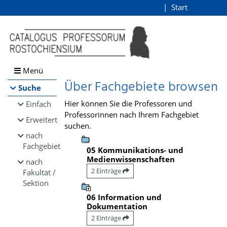
Browsen
Start
Login
direkt zum Inhalt
Menü
Über Fachgebiete browsen
Suche
Hier können Sie die Professoren und
Einfach
Professorinnen nach Ihrem Fachgebiet
Erweitert
suchen.
nach
Fachgebiet
05 Kommunikations- und
Medienwissenschaften
nach
2 Einträge
Fakultät /
Sektion
06 Information und
Dokumentation
2 Einträge