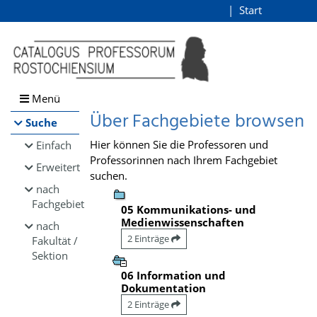
Browsen
Start
Login
direkt zum Inhalt
Menü
Über Fachgebiete browsen
Suche
Hier können Sie die Professoren und
Einfach
Professorinnen nach Ihrem Fachgebiet
Erweitert
suchen.
nach
Fachgebiet
05 Kommunikations- und
Medienwissenschaften
nach
2 Einträge
Fakultät /
Sektion
06 Information und
Dokumentation
2 Einträge