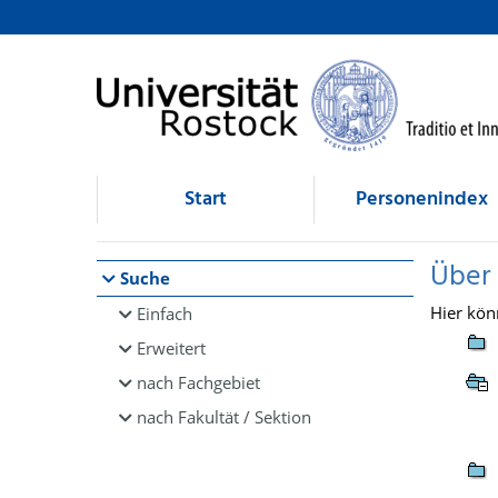
Browsen
direkt zum Inhalt
Start
Personenindex
Über
Suche
Hier kön
Einfach
Erweitert
nach Fachgebiet
nach Fakultät / Sektion