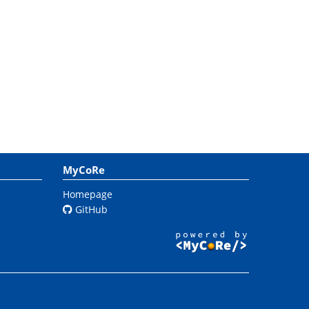
MyCoRe
Homepage
GitHub