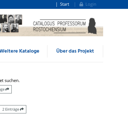
Start
Login
Weitere Kataloge
Über das Projekt
et suchen.
räge
2 Einträge