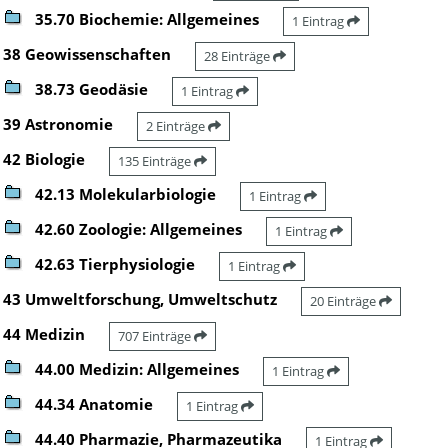
35.70 Biochemie: Allgemeines
1 Eintrag
38 Geowissenschaften
28 Einträge
38.73 Geodäsie
1 Eintrag
39 Astronomie
2 Einträge
42 Biologie
135 Einträge
42.13 Molekularbiologie
1 Eintrag
42.60 Zoologie: Allgemeines
1 Eintrag
42.63 Tierphysiologie
1 Eintrag
43 Umweltforschung, Umweltschutz
20 Einträge
44 Medizin
707 Einträge
44.00 Medizin: Allgemeines
1 Eintrag
44.34 Anatomie
1 Eintrag
44.40 Pharmazie, Pharmazeutika
1 Eintrag