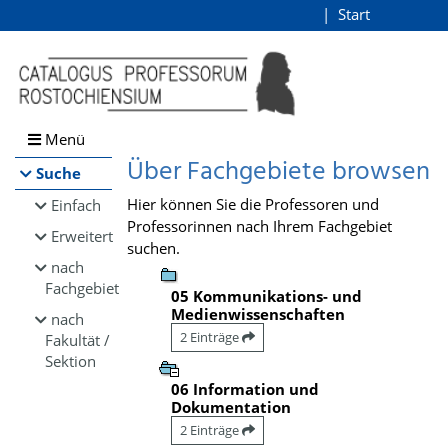
Browsen
Start
Login
direkt zum Inhalt
Menü
Über Fachgebiete browsen
Suche
Hier können Sie die Professoren und
Einfach
Professorinnen nach Ihrem Fachgebiet
Erweitert
suchen.
nach
Fachgebiet
05 Kommunikations- und
Medienwissenschaften
nach
2 Einträge
Fakultät /
Sektion
06 Information und
Dokumentation
2 Einträge