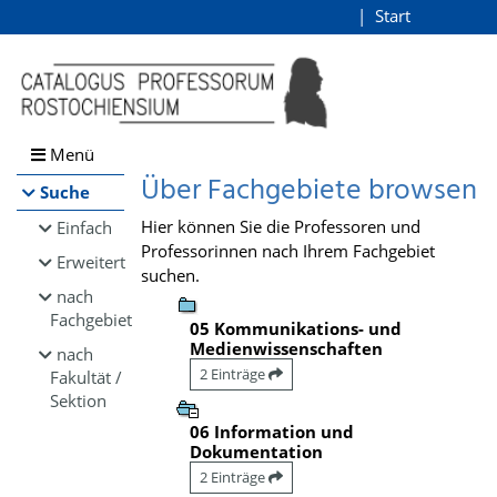
Browsen
Start
Login
direkt zum Inhalt
Menü
Über Fachgebiete browsen
Suche
Hier können Sie die Professoren und
Einfach
Professorinnen nach Ihrem Fachgebiet
Erweitert
suchen.
nach
Fachgebiet
05 Kommunikations- und
Medienwissenschaften
nach
2 Einträge
Fakultät /
Sektion
06 Information und
Dokumentation
2 Einträge