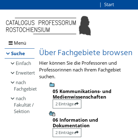
Browsen
Start
Login
direkt zum Inhalt
Menü
Über Fachgebiete browsen
Suche
Hier können Sie die Professoren und
Einfach
Professorinnen nach Ihrem Fachgebiet
Erweitert
suchen.
nach
Fachgebiet
05 Kommunikations- und
Medienwissenschaften
nach
2 Einträge
Fakultät /
Sektion
06 Information und
Dokumentation
2 Einträge