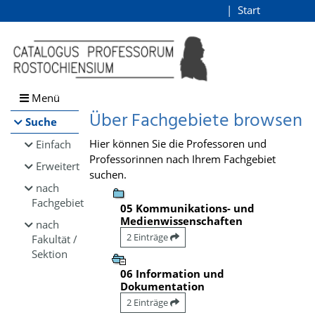
Browsen
Start
Login
direkt zum Inhalt
Menü
Über Fachgebiete browsen
Suche
Hier können Sie die Professoren und
Einfach
Professorinnen nach Ihrem Fachgebiet
Erweitert
suchen.
nach
Fachgebiet
05 Kommunikations- und
Medienwissenschaften
nach
2 Einträge
Fakultät /
Sektion
06 Information und
Dokumentation
2 Einträge