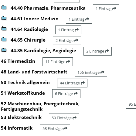
44.40 Pharmazie, Pharmazeutika
1 Eintrag
44.61 Innere Medizin
1 Eintrag
44.64 Radiologie
1 Eintrag
44.65 Chirurgie
2 Einträge
44.85 Kardiologie, Angiologie
2 Einträge
46 Tiermedizin
11 Einträge
48 Land- und Forstwirtschaft
156 Einträge
50 Technik allgemein
44 Einträge
51 Werkstoffkunde
6 Einträge
52 Maschinenbau, Energietechnik,
95 
Fertigungstechnik
53 Elektrotechnik
59 Einträge
54 Informatik
58 Einträge