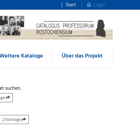
Start
Login
Weitere Kataloge
Über das Projekt
et suchen.
räge
2 Einträge