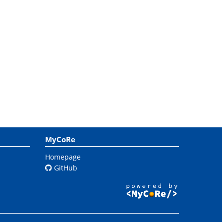
MyCoRe
Homepage
GitHub