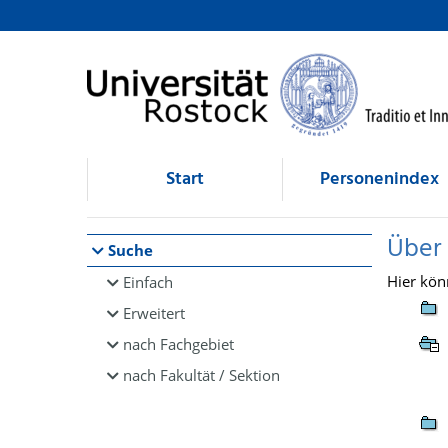
Browsen
direkt zum Inhalt
Start
Personenindex
Über
Suche
Hier kön
Einfach
Erweitert
nach Fachgebiet
nach Fakultät / Sektion