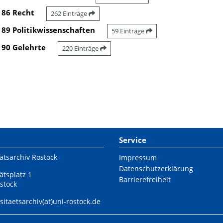
86 Recht
262 Einträge
89 Politikwissenschaften
59 Einträge
90 Gelehrte
220 Einträge
Service
ätsarchiv Rostock
Impressum
Datenschutzerklärung
ätsplatz 1
Barrierefreiheit
stock
sitaetsarchiv(at)uni-rostock.de