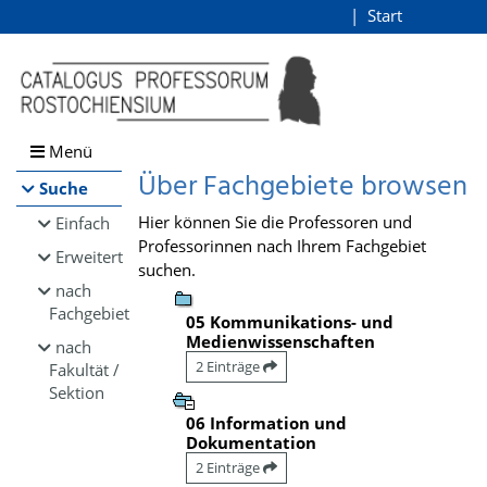
Browsen
Start
Login
direkt zum Inhalt
Menü
Über Fachgebiete browsen
Suche
Hier können Sie die Professoren und
Einfach
Professorinnen nach Ihrem Fachgebiet
Erweitert
suchen.
nach
Fachgebiet
05 Kommunikations- und
Medienwissenschaften
nach
2 Einträge
Fakultät /
Sektion
06 Information und
Dokumentation
2 Einträge