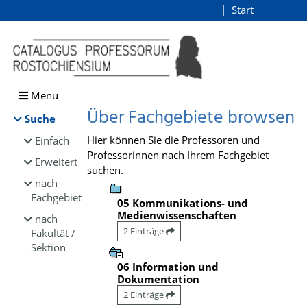
Browsen
Start
Login
direkt zum Inhalt
Menü
Über Fachgebiete browsen
Suche
Hier können Sie die Professoren und
Einfach
Professorinnen nach Ihrem Fachgebiet
Erweitert
suchen.
nach
Fachgebiet
05 Kommunikations- und
Medienwissenschaften
nach
2 Einträge
Fakultät /
Sektion
06 Information und
Dokumentation
2 Einträge