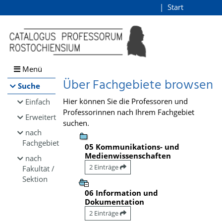
Browsen
Start
Login
direkt zum Inhalt
Menü
Über Fachgebiete browsen
Suche
Hier können Sie die Professoren und
Einfach
Professorinnen nach Ihrem Fachgebiet
Erweitert
suchen.
nach
Fachgebiet
05 Kommunikations- und
Medienwissenschaften
nach
2 Einträge
Fakultät /
Sektion
06 Information und
Dokumentation
2 Einträge