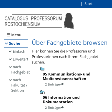
Browsen
Start
Login
direkt zum Inhalt
Menü
Über Fachgebiete browsen
Suche
Hier können Sie die Professoren und
Einfach
Professorinnen nach Ihrem Fachgebiet
Erweitert
suchen.
nach
Fachgebiet
05 Kommunikations- und
Medienwissenschaften
nach
2 Einträge
Fakultät /
Sektion
06 Information und
Dokumentation
2 Einträge