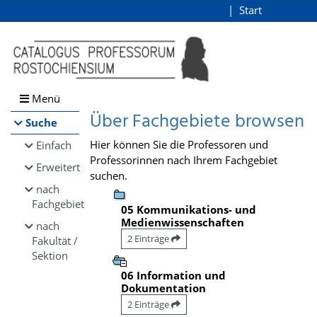
Browsen
Start
Login
direkt zum Inhalt
Menü
Über Fachgebiete browsen
Suche
Hier können Sie die Professoren und
Einfach
Professorinnen nach Ihrem Fachgebiet
Erweitert
suchen.
nach
Fachgebiet
05 Kommunikations- und
Medienwissenschaften
nach
2 Einträge
Fakultät /
Sektion
06 Information und
Dokumentation
2 Einträge