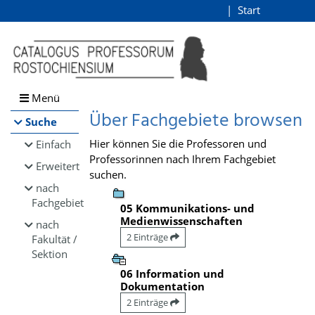
Browsen
Start
Login
direkt zum Inhalt
Menü
Über Fachgebiete browsen
Suche
Hier können Sie die Professoren und
Einfach
Professorinnen nach Ihrem Fachgebiet
Erweitert
suchen.
nach
Fachgebiet
05 Kommunikations- und
Medienwissenschaften
nach
2 Einträge
Fakultät /
Sektion
06 Information und
Dokumentation
2 Einträge