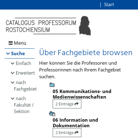
Browsen
Start
Login
direkt zum Inhalt
Menü
Über Fachgebiete browsen
Suche
Hier können Sie die Professoren und
Einfach
Professorinnen nach Ihrem Fachgebiet
Erweitert
suchen.
nach
Fachgebiet
05 Kommunikations- und
Medienwissenschaften
nach
2 Einträge
Fakultät /
Sektion
06 Information und
Dokumentation
2 Einträge