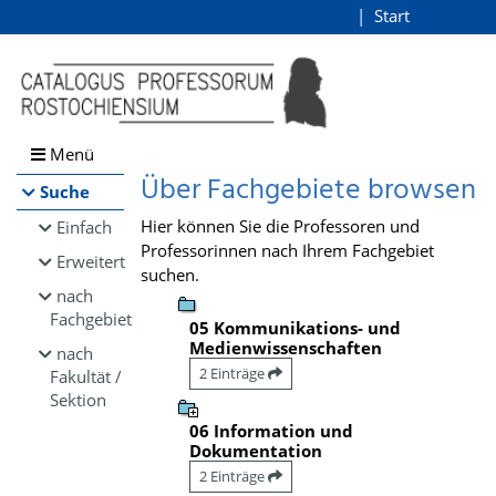
Browsen
Start
Login
direkt zum Inhalt
Menü
Über Fachgebiete browsen
Suche
Hier können Sie die Professoren und
Einfach
Professorinnen nach Ihrem Fachgebiet
Erweitert
suchen.
nach
Fachgebiet
05 Kommunikations- und
Medienwissenschaften
nach
2 Einträge
Fakultät /
Sektion
06 Information und
Dokumentation
2 Einträge