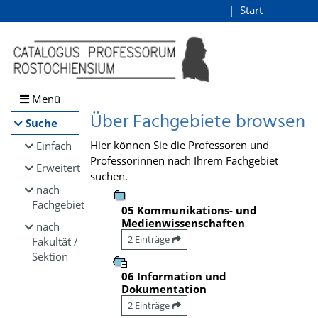
Browsen
Start
Login
direkt zum Inhalt
Menü
Über Fachgebiete browsen
Suche
Hier können Sie die Professoren und
Einfach
Professorinnen nach Ihrem Fachgebiet
Erweitert
suchen.
nach
Fachgebiet
05 Kommunikations- und
Medienwissenschaften
nach
2 Einträge
Fakultät /
Sektion
06 Information und
Dokumentation
2 Einträge