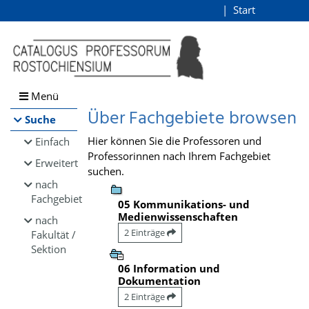
Browsen
Start
Login
direkt zum Inhalt
Menü
Über Fachgebiete browsen
Suche
Hier können Sie die Professoren und
Einfach
Professorinnen nach Ihrem Fachgebiet
Erweitert
suchen.
nach
Fachgebiet
05 Kommunikations- und
Medienwissenschaften
nach
2 Einträge
Fakultät /
Sektion
06 Information und
Dokumentation
2 Einträge