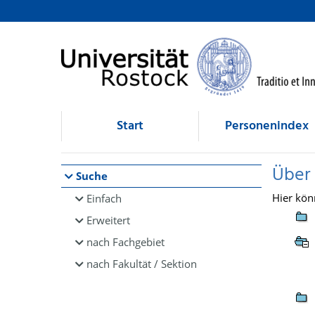
Browsen
direkt zum Inhalt
Start
Personenindex
Über
Suche
Hier kön
Einfach
Erweitert
nach Fachgebiet
nach Fakultät / Sektion