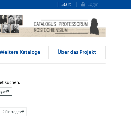
Start
Login
Weitere Kataloge
Über das Projekt
et suchen.
räge
2 Einträge