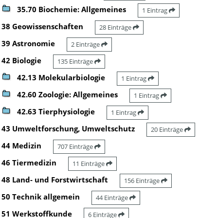
35.70 Biochemie: Allgemeines
1 Eintrag
38 Geowissenschaften
28 Einträge
39 Astronomie
2 Einträge
42 Biologie
135 Einträge
42.13 Molekularbiologie
1 Eintrag
42.60 Zoologie: Allgemeines
1 Eintrag
42.63 Tierphysiologie
1 Eintrag
43 Umweltforschung, Umweltschutz
20 Einträge
44 Medizin
707 Einträge
46 Tiermedizin
11 Einträge
48 Land- und Forstwirtschaft
156 Einträge
50 Technik allgemein
44 Einträge
51 Werkstoffkunde
6 Einträge