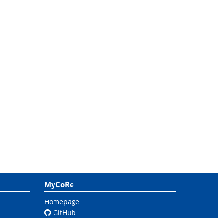
MyCoRe
Homepage
GitHub