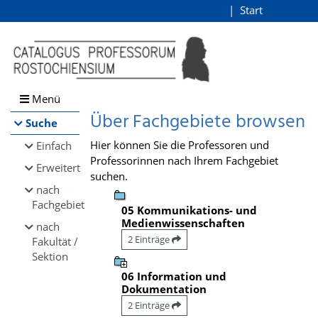
Browsen
Start
Login
direkt zum Inhalt
Menü
Über Fachgebiete browsen
Suche
Hier können Sie die Professoren und
Einfach
Professorinnen nach Ihrem Fachgebiet
Erweitert
suchen.
nach
Fachgebiet
05 Kommunikations- und
Medienwissenschaften
nach
2 Einträge
Fakultät /
Sektion
06 Information und
Dokumentation
2 Einträge