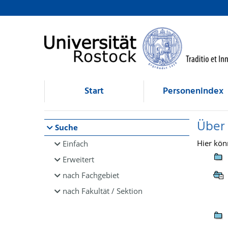
Browsen
direkt zum Inhalt
Start
Personenindex
Über
Suche
Hier kön
Einfach
Erweitert
nach Fachgebiet
nach Fakultät / Sektion