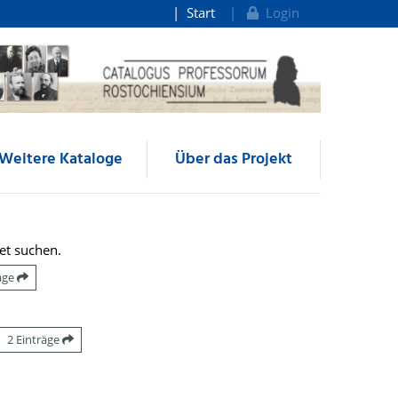
Start
Login
Weitere Kataloge
Über das Projekt
et suchen.
räge
2 Einträge