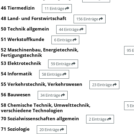
46 Tiermedizin
11 Einträge
48 Land- und Forstwirtschaft
156 Einträge
50 Technik allgemein
44 Einträge
51 Werkstoffkunde
6 Einträge
52 Maschinenbau, Energietechnik,
95 
Fertigungstechnik
53 Elektrotechnik
59 Einträge
54 Informatik
58 Einträge
55 Verkehrstechnik, Verkehrswesen
23 Einträge
56 Bauwesen
34 Einträge
58 Chemische Technik, Umwelttechnik,
5 E
verschiedene Technologien
70 Sozialwissenschaften allgemein
2 Einträge
71 Soziologie
20 Einträge