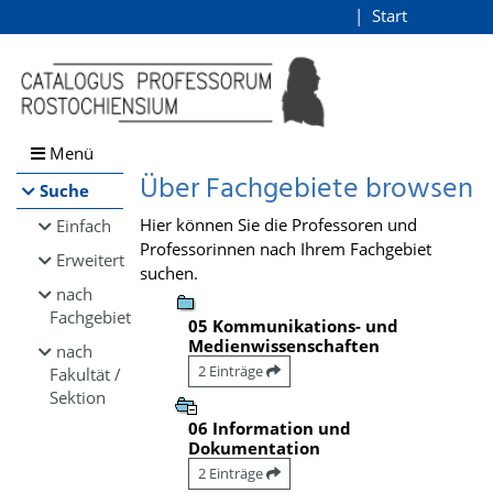
Browsen
Start
Login
direkt zum Inhalt
Menü
Über Fachgebiete browsen
Suche
Hier können Sie die Professoren und
Einfach
Professorinnen nach Ihrem Fachgebiet
Erweitert
suchen.
nach
Fachgebiet
05 Kommunikations- und
Medienwissenschaften
nach
2 Einträge
Fakultät /
Sektion
06 Information und
Dokumentation
2 Einträge