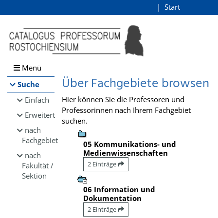
Browsen
Start
Login
direkt zum Inhalt
Menü
Über Fachgebiete browsen
Suche
Hier können Sie die Professoren und
Einfach
Professorinnen nach Ihrem Fachgebiet
Erweitert
suchen.
nach
Fachgebiet
05 Kommunikations- und
Medienwissenschaften
nach
2 Einträge
Fakultät /
Sektion
06 Information und
Dokumentation
2 Einträge