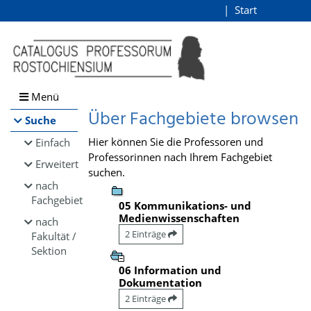
Browsen
Start
Login
direkt zum Inhalt
Menü
Über Fachgebiete browsen
Suche
Hier können Sie die Professoren und
Einfach
Professorinnen nach Ihrem Fachgebiet
Erweitert
suchen.
nach
Fachgebiet
05 Kommunikations- und
Medienwissenschaften
nach
2 Einträge
Fakultät /
Sektion
06 Information und
Dokumentation
2 Einträge