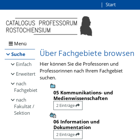
Browsen
Start
Login
direkt zum Inhalt
Menü
Über Fachgebiete browsen
Suche
Hier können Sie die Professoren und
Einfach
Professorinnen nach Ihrem Fachgebiet
Erweitert
suchen.
nach
Fachgebiet
05 Kommunikations- und
Medienwissenschaften
nach
2 Einträge
Fakultät /
Sektion
06 Information und
Dokumentation
2 Einträge