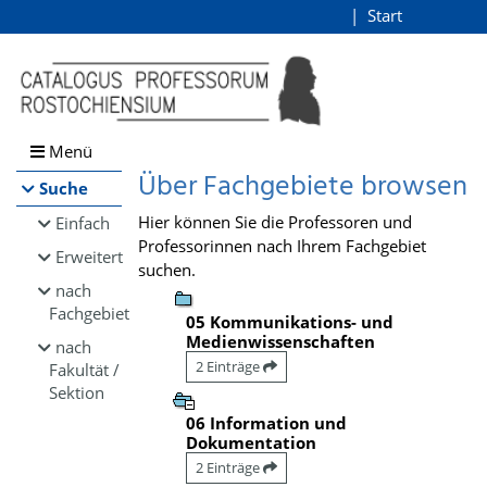
Browsen
Start
Login
direkt zum Inhalt
Menü
Über Fachgebiete browsen
Suche
Hier können Sie die Professoren und
Einfach
Professorinnen nach Ihrem Fachgebiet
Erweitert
suchen.
nach
Fachgebiet
05 Kommunikations- und
Medienwissenschaften
nach
2 Einträge
Fakultät /
Sektion
06 Information und
Dokumentation
2 Einträge