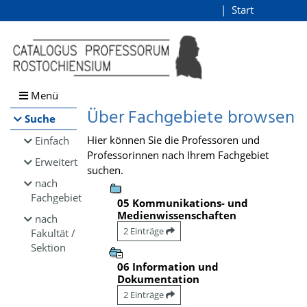
Browsen
Start
Login
direkt zum Inhalt
Menü
Über Fachgebiete browsen
Suche
Hier können Sie die Professoren und
Einfach
Professorinnen nach Ihrem Fachgebiet
Erweitert
suchen.
nach
Fachgebiet
05 Kommunikations- und
Medienwissenschaften
nach
2 Einträge
Fakultät /
Sektion
06 Information und
Dokumentation
2 Einträge