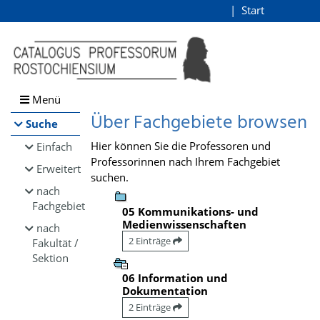
Browsen
Start
Login
direkt zum Inhalt
Menü
Über Fachgebiete browsen
Suche
Hier können Sie die Professoren und
Einfach
Professorinnen nach Ihrem Fachgebiet
Erweitert
suchen.
nach
Fachgebiet
05 Kommunikations- und
Medienwissenschaften
nach
2 Einträge
Fakultät /
Sektion
06 Information und
Dokumentation
2 Einträge