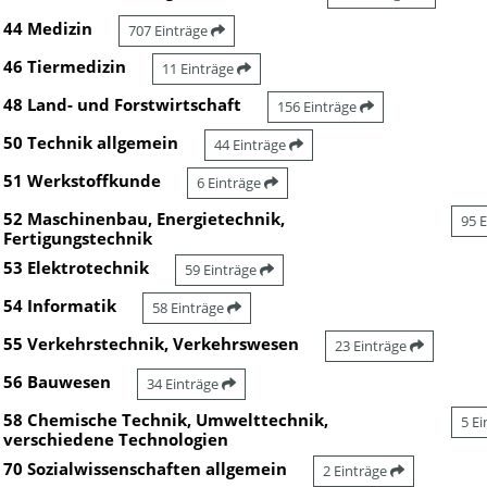
44 Medizin
707 Einträge
46 Tiermedizin
11 Einträge
48 Land- und Forstwirtschaft
156 Einträge
50 Technik allgemein
44 Einträge
51 Werkstoffkunde
6 Einträge
52 Maschinenbau, Energietechnik,
95 
Fertigungstechnik
53 Elektrotechnik
59 Einträge
54 Informatik
58 Einträge
55 Verkehrstechnik, Verkehrswesen
23 Einträge
56 Bauwesen
34 Einträge
58 Chemische Technik, Umwelttechnik,
5 E
verschiedene Technologien
70 Sozialwissenschaften allgemein
2 Einträge