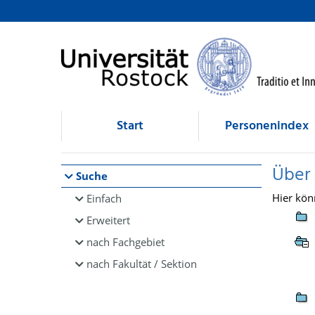
Browsen
direkt zum Inhalt
Start
Personenindex
Über
Suche
Hier kön
Einfach
Erweitert
nach Fachgebiet
nach Fakultät / Sektion