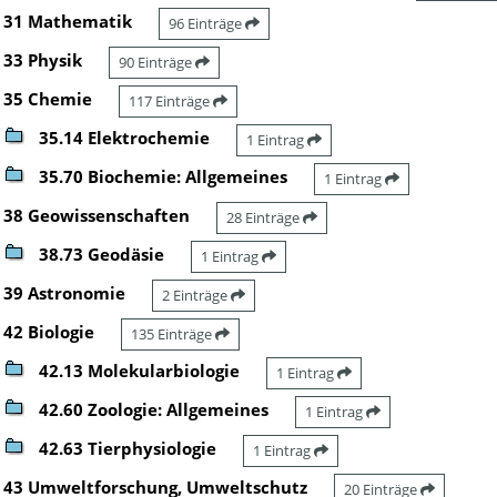
31 Mathematik
96 Einträge
33 Physik
90 Einträge
35 Chemie
117 Einträge
35.14 Elektrochemie
1 Eintrag
35.70 Biochemie: Allgemeines
1 Eintrag
38 Geowissenschaften
28 Einträge
38.73 Geodäsie
1 Eintrag
39 Astronomie
2 Einträge
42 Biologie
135 Einträge
42.13 Molekularbiologie
1 Eintrag
42.60 Zoologie: Allgemeines
1 Eintrag
42.63 Tierphysiologie
1 Eintrag
43 Umweltforschung, Umweltschutz
20 Einträge