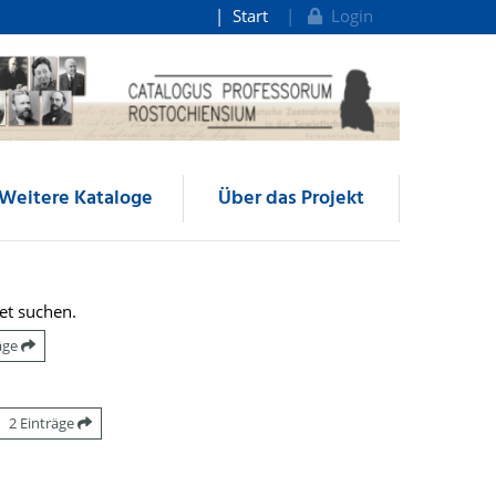
Start
Login
Weitere Kataloge
Über das Projekt
et suchen.
räge
2 Einträge