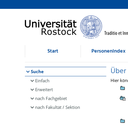
Browsen
direkt zum Inhalt
Start
Personenindex
Über
Suche
Hier kön
Einfach
Erweitert
nach Fachgebiet
nach Fakultät / Sektion