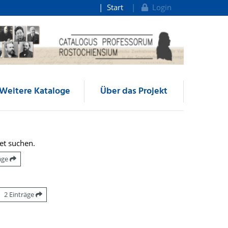
Start
Login
Weitere Kataloge
Über das Projekt
et suchen.
räge
2 Einträge