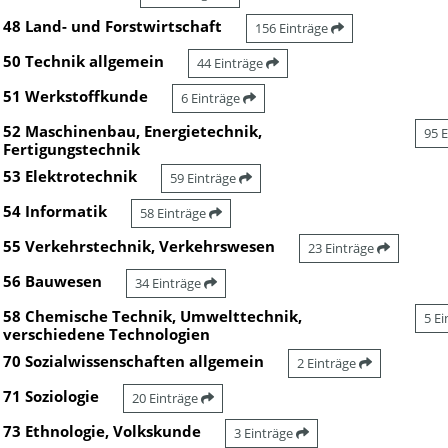
48 Land- und Forstwirtschaft
156 Einträge
50 Technik allgemein
44 Einträge
51 Werkstoffkunde
6 Einträge
52 Maschinenbau, Energietechnik,
95 
Fertigungstechnik
53 Elektrotechnik
59 Einträge
54 Informatik
58 Einträge
55 Verkehrstechnik, Verkehrswesen
23 Einträge
56 Bauwesen
34 Einträge
58 Chemische Technik, Umwelttechnik,
5 E
verschiedene Technologien
70 Sozialwissenschaften allgemein
2 Einträge
71 Soziologie
20 Einträge
73 Ethnologie, Volkskunde
3 Einträge