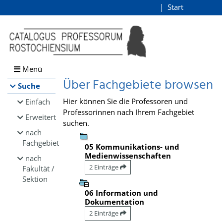
Browsen
Start
Login
direkt zum Inhalt
Menü
Über Fachgebiete browsen
Suche
Hier können Sie die Professoren und
Einfach
Professorinnen nach Ihrem Fachgebiet
Erweitert
suchen.
nach
Fachgebiet
05 Kommunikations- und
Medienwissenschaften
nach
2 Einträge
Fakultät /
Sektion
06 Information und
Dokumentation
2 Einträge