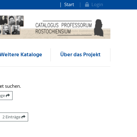
Start
Login
Weitere Kataloge
Über das Projekt
et suchen.
räge
2 Einträge