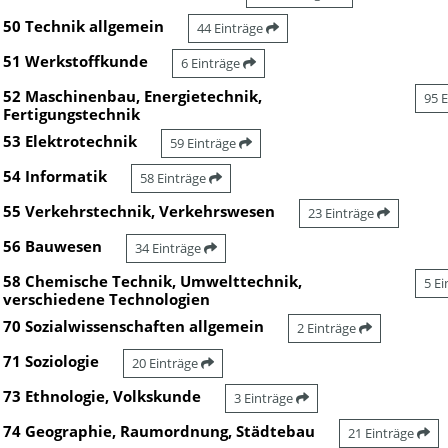
50 Technik allgemein
44 Einträge
51 Werkstoffkunde
6 Einträge
52 Maschinenbau, Energietechnik,
95 
Fertigungstechnik
53 Elektrotechnik
59 Einträge
54 Informatik
58 Einträge
55 Verkehrstechnik, Verkehrswesen
23 Einträge
56 Bauwesen
34 Einträge
58 Chemische Technik, Umwelttechnik,
5 E
verschiedene Technologien
70 Sozialwissenschaften allgemein
2 Einträge
71 Soziologie
20 Einträge
73 Ethnologie, Volkskunde
3 Einträge
74 Geographie, Raumordnung, Städtebau
21 Einträge