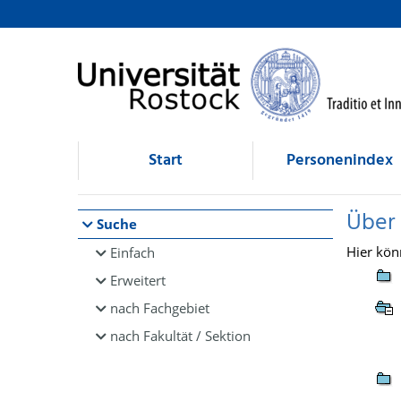
Browsen
direkt zum Inhalt
Start
Personenindex
Über
Suche
Hier kön
Einfach
Erweitert
nach Fachgebiet
nach Fakultät / Sektion