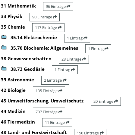
31 Mathematik
96 Einträge
33 Physik
90 Einträge
35 Chemie
117 Einträge
35.14 Elektrochemie
1 Eintrag
35.70 Biochemie: Allgemeines
1 Eintrag
38 Geowissenschaften
28 Einträge
38.73 Geodäsie
1 Eintrag
39 Astronomie
2 Einträge
42 Biologie
135 Einträge
43 Umweltforschung, Umweltschutz
20 Einträge
44 Medizin
707 Einträge
46 Tiermedizin
11 Einträge
48 Land- und Forstwirtschaft
156 Einträge