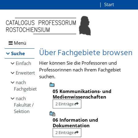
Browsen
Start
Login
direkt zum Inhalt
Menü
Über Fachgebiete browsen
Suche
Hier können Sie die Professoren und
Einfach
Professorinnen nach Ihrem Fachgebiet
Erweitert
suchen.
nach
Fachgebiet
05 Kommunikations- und
Medienwissenschaften
nach
2 Einträge
Fakultät /
Sektion
06 Information und
Dokumentation
2 Einträge