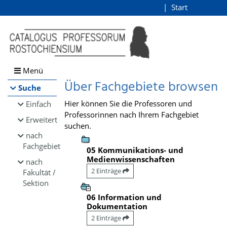
Browsen
Start
Login
direkt zum Inhalt
Menü
Über Fachgebiete browsen
Suche
Hier können Sie die Professoren und
Einfach
Professorinnen nach Ihrem Fachgebiet
Erweitert
suchen.
nach
Fachgebiet
05 Kommunikations- und
Medienwissenschaften
nach
2 Einträge
Fakultät /
Sektion
06 Information und
Dokumentation
2 Einträge