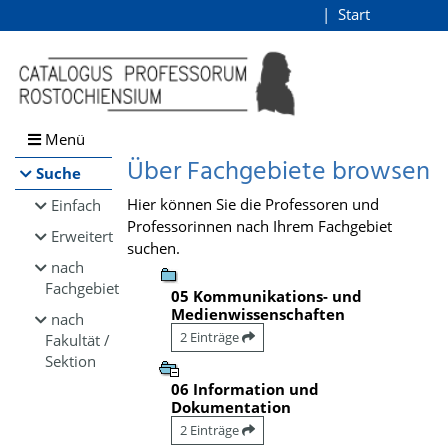
Browsen
Start
Login
direkt zum Inhalt
Menü
Über Fachgebiete browsen
Suche
Hier können Sie die Professoren und
Einfach
Professorinnen nach Ihrem Fachgebiet
Erweitert
suchen.
nach
Fachgebiet
05 Kommunikations- und
Medienwissenschaften
nach
2 Einträge
Fakultät /
Sektion
06 Information und
Dokumentation
2 Einträge