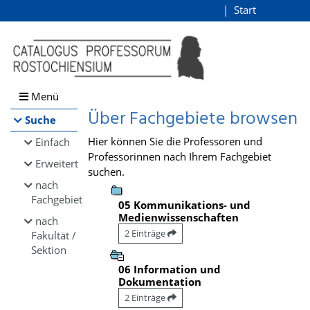
Browsen
Start
Login
direkt zum Inhalt
Menü
Über Fachgebiete browsen
Suche
Hier können Sie die Professoren und
Einfach
Professorinnen nach Ihrem Fachgebiet
Erweitert
suchen.
nach
Fachgebiet
05 Kommunikations- und
Medienwissenschaften
nach
2 Einträge
Fakultät /
Sektion
06 Information und
Dokumentation
2 Einträge