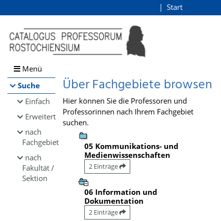
Browsen
Start
Login
direkt zum Inhalt
Menü
Über Fachgebiete browsen
Suche
Hier können Sie die Professoren und
Einfach
Professorinnen nach Ihrem Fachgebiet
Erweitert
suchen.
nach
Fachgebiet
05 Kommunikations- und
Medienwissenschaften
nach
2 Einträge
Fakultät /
Sektion
06 Information und
Dokumentation
2 Einträge