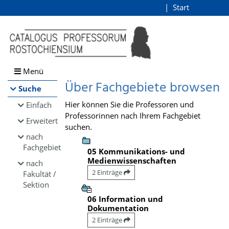
Browsen
Start
Login
direkt zum Inhalt
Menü
Über Fachgebiete browsen
Suche
Hier können Sie die Professoren und
Einfach
Professorinnen nach Ihrem Fachgebiet
Erweitert
suchen.
nach
Fachgebiet
05 Kommunikations- und
Medienwissenschaften
nach
2 Einträge
Fakultät /
Sektion
06 Information und
Dokumentation
2 Einträge