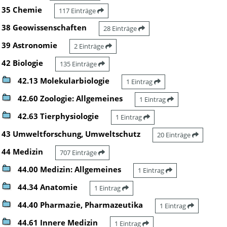
35 Chemie
117 Einträge
38 Geowissenschaften
28 Einträge
39 Astronomie
2 Einträge
42 Biologie
135 Einträge
42.13 Molekularbiologie
1 Eintrag
42.60 Zoologie: Allgemeines
1 Eintrag
42.63 Tierphysiologie
1 Eintrag
43 Umweltforschung, Umweltschutz
20 Einträge
44 Medizin
707 Einträge
44.00 Medizin: Allgemeines
1 Eintrag
44.34 Anatomie
1 Eintrag
44.40 Pharmazie, Pharmazeutika
1 Eintrag
44.61 Innere Medizin
1 Eintrag