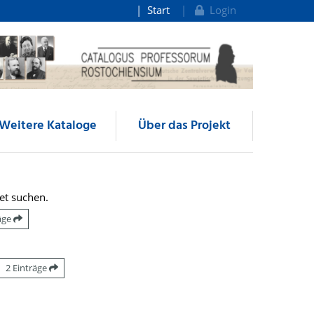
Start
Login
Weitere Kataloge
Über das Projekt
et suchen.
räge
2 Einträge