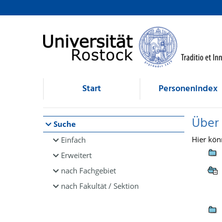
Browsen
direkt zum Inhalt
Start
Personenindex
Über
Suche
Hier kön
Einfach
Erweitert
nach Fachgebiet
nach Fakultät / Sektion