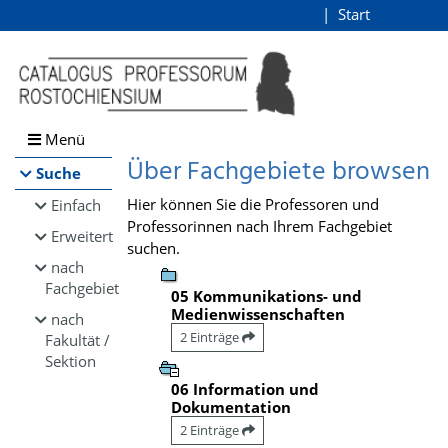
Browsen
Start
Login
direkt zum Inhalt
Menü
Über Fachgebiete browsen
Suche
Hier können Sie die Professoren und
Einfach
Professorinnen nach Ihrem Fachgebiet
Erweitert
suchen.
nach
Fachgebiet
05 Kommunikations- und
Medienwissenschaften
nach
2 Einträge
Fakultät /
Sektion
06 Information und
Dokumentation
2 Einträge