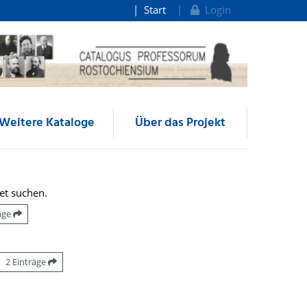
Start
Login
Weitere Kataloge
Über das Projekt
et suchen.
räge
2 Einträge