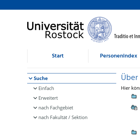
Browsen
direkt zum Inhalt
Start
Personenindex
Über
Suche
Hier kön
Einfach
Erweitert
nach Fachgebiet
nach Fakultät / Sektion