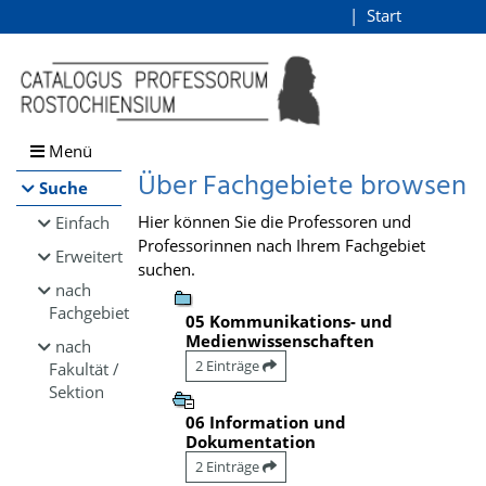
Browsen
Start
Login
direkt zum Inhalt
Menü
Über Fachgebiete browsen
Suche
Hier können Sie die Professoren und
Einfach
Professorinnen nach Ihrem Fachgebiet
Erweitert
suchen.
nach
Fachgebiet
05 Kommunikations- und
Medienwissenschaften
nach
2 Einträge
Fakultät /
Sektion
06 Information und
Dokumentation
2 Einträge